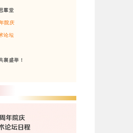
思羣堂
年院庆
术论坛
共襄盛举！