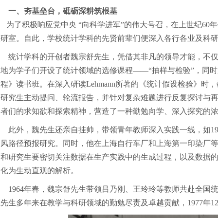
一、夯基垒台，砥砺深耕筑根基
为了积极响应党中央 “向科学进军”的伟大号召，在上世纪60
教研室。自此，学校统计学科的先贤前辈们便深入各行各业及科
统计学科的开创者魏宗舒先生，凭借其非凡的领导才能，不
眼地为学子们开设了统计领域的选修课程——“抽样与检验”，同
程》读书班。在深入研读Lehmann所著的《统计假设检验》
和研究生主动提问、轮流报告，并针对复杂难题进行反复探讨与
学者们的求知欲和探索精神，营造了一种勤勉向学、深入探究的
此外，魏先生还亲自挂帅，带领青年教师深入实践一线，如19
台风路径预报研究。同时，他在上海自行车厂和上海第一印染厂
师和研究生要密切关注数据在生产实践中的生成过程，以及数据
转化为生动直观的解析。
1964年春，魏宗舒先生带领吕乃刚、王玲玲等教师共赴全国
魏先生多年来在教学与科研领域的勤勉尽责及卓越贡献，1977年