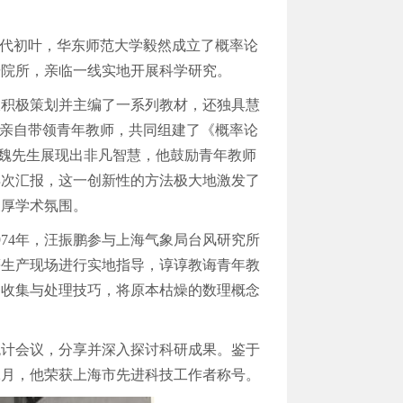
年代初叶，华东师范大学毅然成立了概率论
研院所，亲临一线实地开展科学研究。
仅积极策划并主编了一系列教材，还独具慧
时亲自带领青年教师，共同组建了《概率论
时，魏先生展现出非凡智慧，他鼓励青年教师
再次汇报，这一创新性的方法极大地激发了
浓厚学术氛围。
74年，汪振鹏参与上海气象局台风研究所
等生产现场进行实地指导，谆谆教诲青年教
的收集与处理技巧，将原本枯燥的数理概念
统计会议，分享并深入探讨科研成果。鉴于
12月，他荣获上海市先进科技工作者称号。