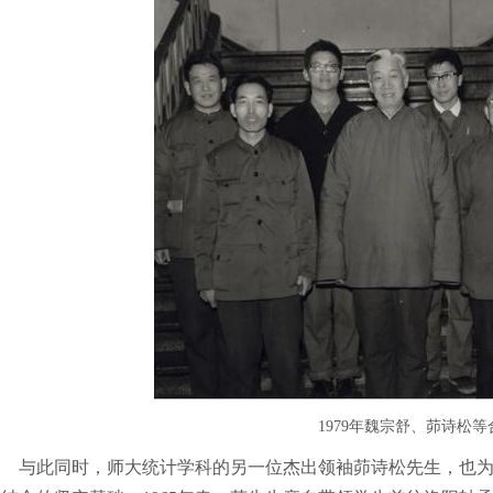
1979年魏宗舒、茆诗松等
与此同时，师大统计学科的另一位杰出领袖茆诗松先生，也