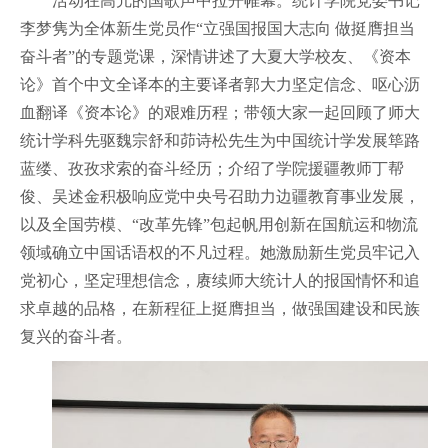
活动在高亢的国歌声中拉开帷幕。统计学院党委书记
李梦隽为全体新生党员作“立强国报国大志向 做挺膺担当
奋斗者”的专题党课，深情讲述了大夏大学校友、《资本
论》首个中文全译本的主要译者郭大力坚定信念、呕心沥
血翻译《资本论》的艰难历程；带领大家一起回顾了师大
统计学科先驱魏宗舒和茆诗松先生为中国统计学发展筚路
蓝缕、孜孜求索的奋斗经历；介绍了学院援疆教师丁帮
俊、吴述金积极响应党中央号召助力边疆教育事业发展，
以及全国劳模、“改革先锋”包起帆用创新在国航运和物流
领域确立中国话语权的不凡过程。她激励新生党员牢记入
党初心，坚定理想信念，赓续师大统计人的报国情怀和追
求卓越的品格，在新程征上挺膺担当，做强国建设和民族
复兴的奋斗者。