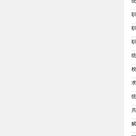
统
校
共